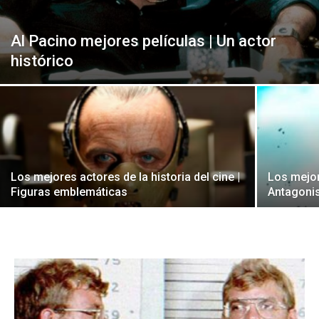
Al Pacino mejores películas | Un actor
histórico
Los mejores actores de la historia del cine |
Los mejor
Figuras emblemáticas
Antagoni